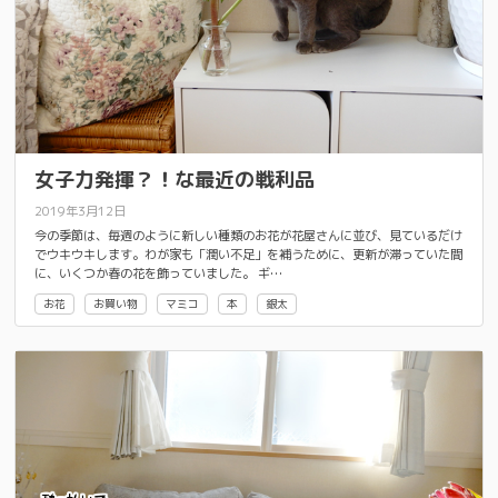
女子力発揮？！な最近の戦利品
2019年3月12日
今の季節は、毎週のように新しい種類のお花が花屋さんに並び、見ているだけ
でウキウキします。わが家も「潤い不足」を補うために、更新が滞っていた間
に、いくつか春の花を飾っていました。 ギ…
お花
お買い物
マミコ
本
銀太