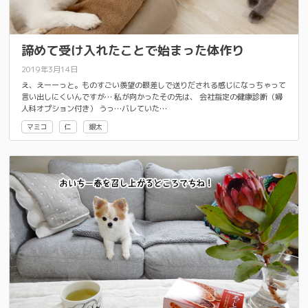
諦めて受け入れたことで始まった体作り
2019年3月14日
え、えーーっと。ものすごい羨望の眼差しで送りだされる感じになっちゃって
言い出しにくいんですが… 私が向かったその先は、 会社指定の健康診断（婦
人科オプション付き） うっ…バレていた…
マミコ
仁
銀太