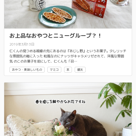
お上品なおやつとニューグループ？！
2019年3月13日
仁くんの見つめる視線の先にあるのは『あじし野』というお菓子。少しリッチ
な雰囲気の箱に入った 和風なのにナッツがキャラメリゼされて、洋風な雰囲
気 のこのお菓子を前にして、仁くんも「召…
おやつ・美味しいもの
マミコ
本
銀太