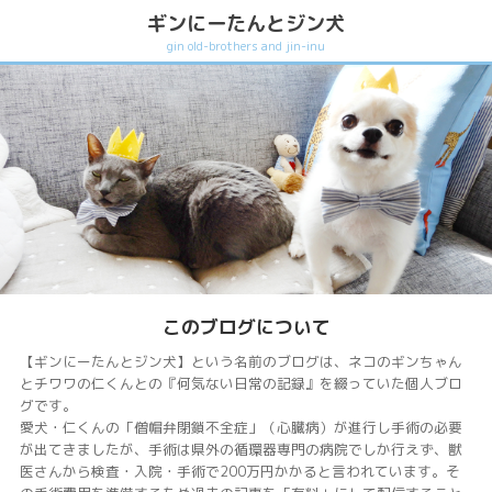
ギンにーたんとジン犬
gin old-brothers and jin-inu
このブログについて
【ギンにーたんとジン犬】という名前のブログは、ネコのギンちゃん
とチワワの仁くんとの『何気ない日常の記録』を綴っていた個人ブロ
グです。
愛犬・仁くんの「僧帽弁閉鎖不全症」（心臓病）が進行し手術の必要
が出てきましたが、手術は県外の循環器専門の病院でしか行えず、獣
医さんから検査・入院・手術で200万円かかると言われています。そ