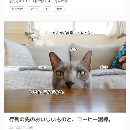
るんです！！！（ドヤ顔） あ、なんか今日…
おでかけ
マミコ
仁
銀太
行列の先のおいしいものと、コーヒー泥棒。
2019年2月26日