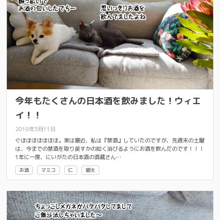
今年もたくさんの日本酒を飲みました！ウィエ
イ！！
2019年3月11日
ぐほほほほほほほ。実は最近、私は『禁酒』していたのですが、先週末の土曜
は、今までの禁酒を取り戻すかの如く浴びるようにお酒を飲んだのです！！！
1年に一度、にいがたの日本酒の酒蔵さん…
お酒
マミコ
仁
銀太