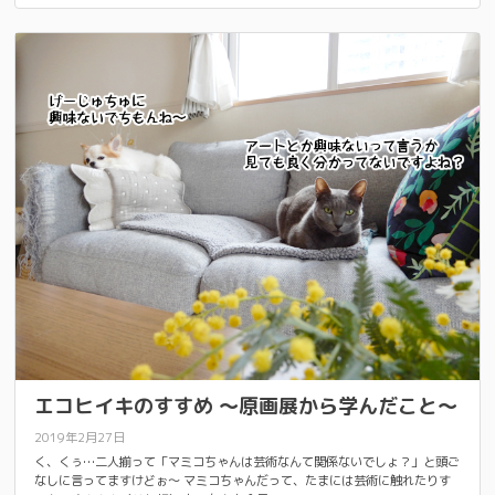
エコヒイキのすすめ ～原画展から学んだこと～
2019年2月27日
く、くぅ…二人揃って「マミコちゃんは芸術なんて関係ないでしょ？」と頭ご
なしに言ってますけどぉ～ マミコちゃんだって、たまには芸術に触れたりす