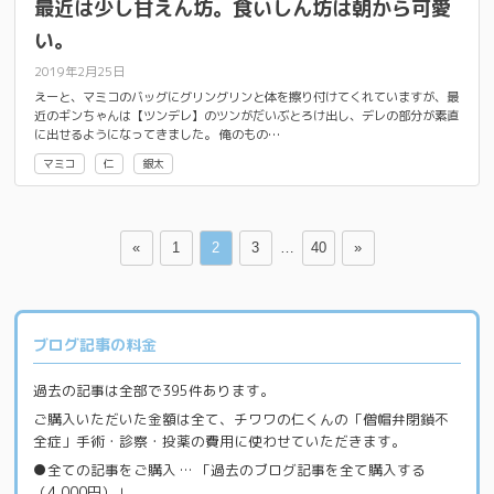
最近は少し甘えん坊。食いしん坊は朝から可愛
い。
2019年2月25日
えーと、マミコのバッグにグリングリンと体を擦り付けてくれていますが、最
近のギンちゃんは【ツンデレ】のツンがだいぶとろけ出し、デレの部分が素直
に出せるようになってきました。 俺のもの…
マミコ
仁
銀太
«
1
2
3
…
40
»
ブログ記事の料金
過去の記事は全部で395件あります。
ご購入いただいた金額は全て、チワワの仁くんの「僧帽弁閉鎖不
全症」手術・診察・投薬の費用に使わせていただきます。
●全ての記事をご購入 … 「過去のブログ記事を全て購入する
（4,000円）」