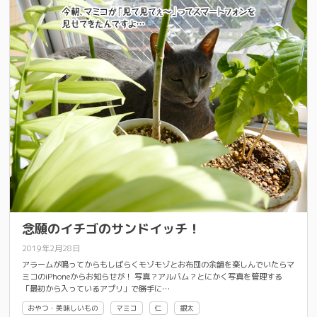
念願のイチゴのサンドイッチ！
2019年2月28日
アラームが鳴ってからもしばらくモゾモゾとお布団の余韻を楽しんでいたらマ
ミコのiPhoneからお知らせが！ 写真？アルバム？とにかく写真を管理する
「最初から入っているアプリ」で勝手に…
おやつ・美味しいもの
マミコ
仁
銀太