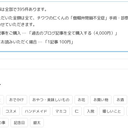
は全部で395件あります。
ただいた金額は全て、チワワの仁くんの「僧帽弁閉鎖不全症」手術・診
わせていただきます。
事をご購入 … 「過去のブログ記事を全て購入する（4,000円）」
お読みいただく場合 … 「1記事 100円」
ー
と
おでかけ
おやつ・美味しいもの
お花
お買い物
お酒
コスメ
ハンドメイド
マミコ
仁
入院
嬉しいこと
の事
記念日
銀太