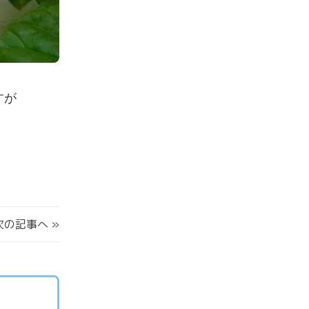
すが
次の記事へ
»