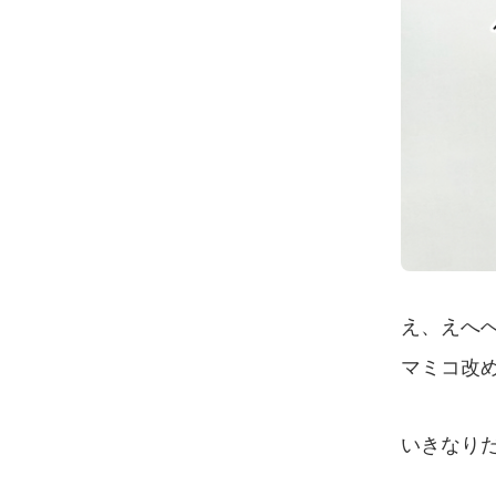
え、えへ
マミコ改
いきなり