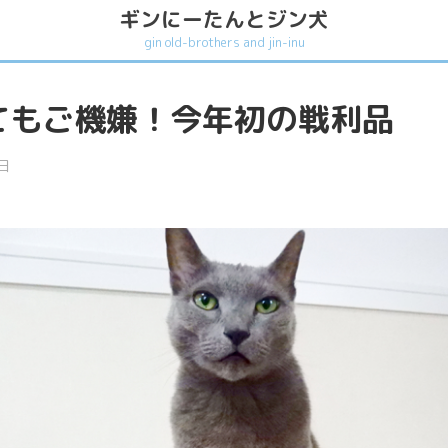
ギンにーたんとジン犬
gin old-brothers and jin-inu
てもご機嫌！今年初の戦利品
日