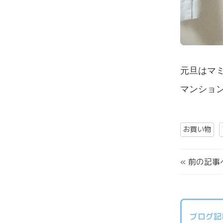
元旦はマ
マンショ
お買い物
«
前の記事
ブログ記