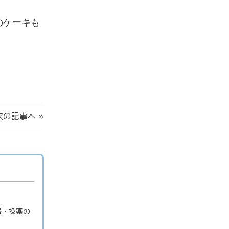
のケーキも
次の記事へ
»
察・投薬の