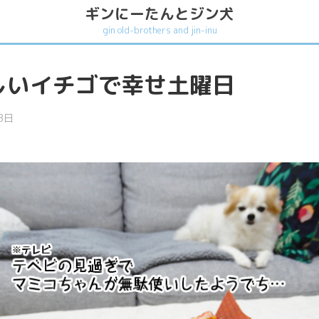
ギンにーたんとジン犬
gin old-brothers and jin-inu
しいイチゴで幸せ土曜日
8日