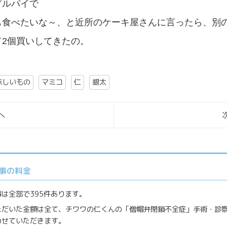
プルパイで
も食べたいな～、と近所のケーキ屋さんに言ったら、別
て2個買いしてきたの。
味しいもの
マミコ
仁
銀太
へ
事の料金
は全部で395件あります。
ただいた金額は全て、チワワの仁くんの「僧帽弁閉鎖不全症」手術・診
わせていただきます。