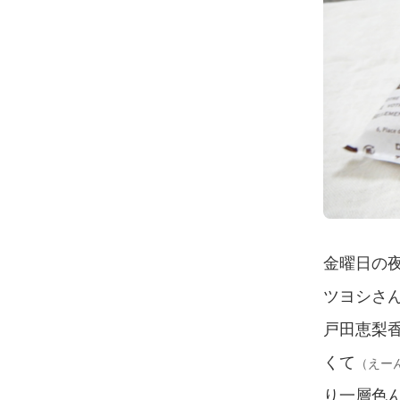
金曜日の
ツヨシさ
戸田恵梨
くて
（えー
り一層色