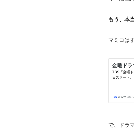
もう、本
マミコは
で、ドラ