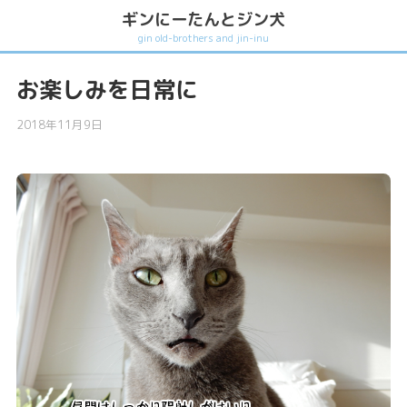
ギンにーたんとジン犬
gin old-brothers and jin-inu
お楽しみを日常に
2018年11月9日