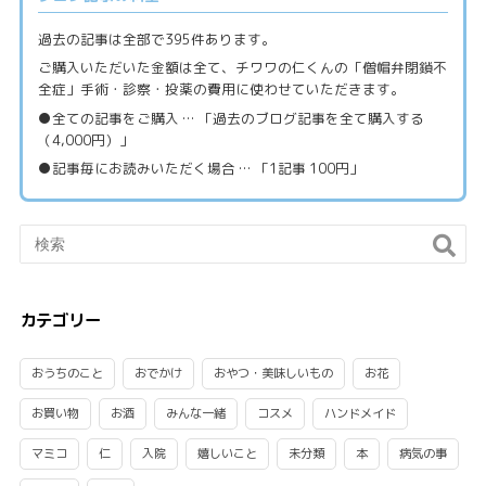
過去の記事は全部で395件あります。
ご購入いただいた金額は全て、チワワの仁くんの「僧帽弁閉鎖不
全症」手術・診察・投薬の費用に使わせていただきます。
●全ての記事をご購入 … 「過去のブログ記事を全て購入する
（4,000円）」
●記事毎にお読みいただく場合 … 「1記事 100円」
カテゴリー
おうちのこと
おでかけ
おやつ・美味しいもの
お花
お買い物
お酒
みんな一緒
コスメ
ハンドメイド
マミコ
仁
入院
嬉しいこと
未分類
本
病気の事