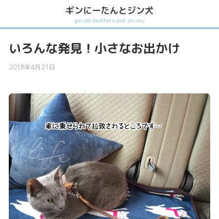
ギンにーたんとジン犬
gin old-brothers and jin-inu
いろんな発見！小さなお出かけ
2018年4月21日