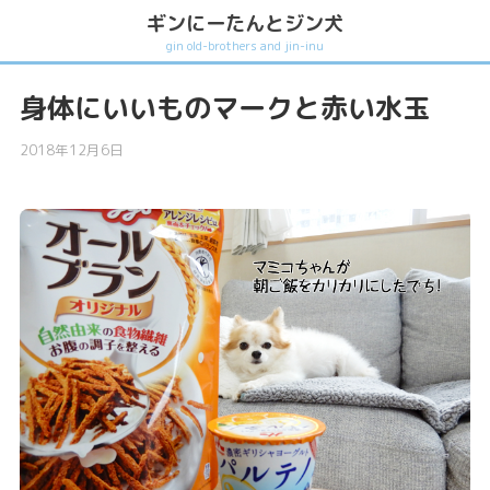
ギンにーたんとジン犬
gin old-brothers and jin-inu
身体にいいものマークと赤い水玉
2018年12月6日