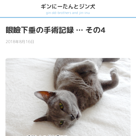
ギンにーたんとジン犬
gin old-brothers and jin-inu
眼瞼下垂の手術記録 … その4
2018年8月16日