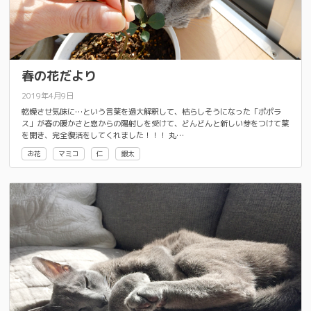
春の花だより
2019年4月9日
乾燥させ気味に…という言葉を過大解釈して、枯らしそうになった「ポポラ
ス」が春の暖かさと窓からの陽射しを受けて、どんどんと新しい芽をつけて葉
を開き、完全復活をしてくれました！！！ 丸…
お花
マミコ
仁
銀太