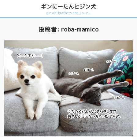
ギンにーたんとジン犬
gin old-brothers and jin-inu
投稿者:
roba-mamico