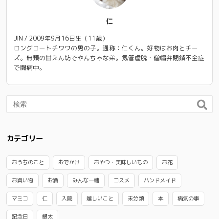
仁
JIN / 2009年9月16日生（11歳）
ロングコートチワワの男の子。通称：仁くん。好物はお肉とチー
ズ。無類の甘えん坊でやんちゃな弟。気管虚脱・僧帽弁閉鎖不全症
で闘病中。
カテゴリー
おうちのこと
おでかけ
おやつ・美味しいもの
お花
お買い物
お酒
みんな一緒
コスメ
ハンドメイド
マミコ
仁
入院
嬉しいこと
未分類
本
病気の事
記念日
銀太