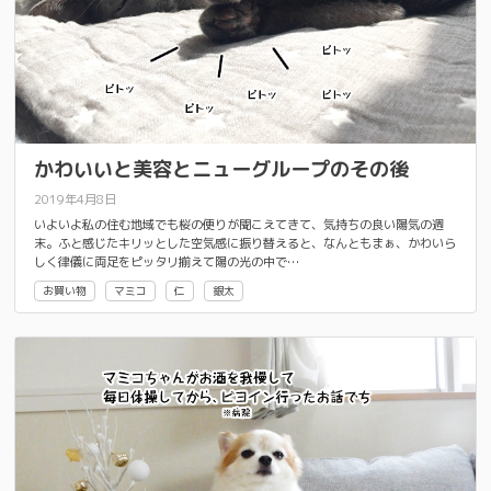
かわいいと美容とニューグループのその後
2019年4月8日
いよいよ私の住む地域でも桜の便りが聞こえてきて、気持ちの良い陽気の週
末。ふと感じたキリッとした空気感に振り替えると、なんともまぁ、かわいら
しく律儀に両足をピッタリ揃えて陽の光の中で…
お買い物
マミコ
仁
銀太